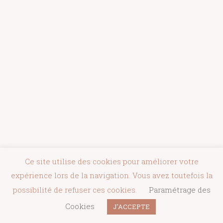
Ce site utilise des cookies pour améliorer votre
expérience lors de la navigation. Vous avez toutefois la
possibilité de refuser ces cookies.
Paramétrage des
Accueil
A propos
CGU & Politique de confidentialité
Cookies
J'ACCEPTE
© Pimp Your Best Life - 2020 - Tous droits réservés